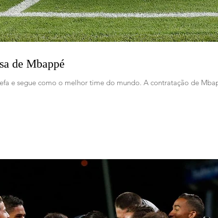
isa de Mbappé
efa e segue como o melhor time do mundo. A contratação de Mbap