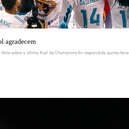
ol agradecem
feita sobre a última final da Champions foi respondida quinta-feira 