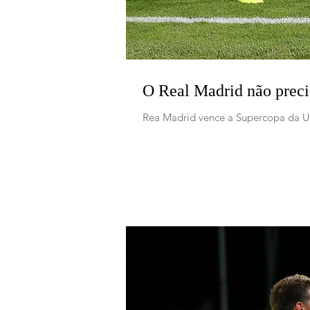
O Real Madrid não prec
Rea Madrid vence a Supercopa da U