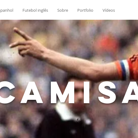
spanhol
Futebol inglês
Sobre
Portfolio
Vídeos
Camis