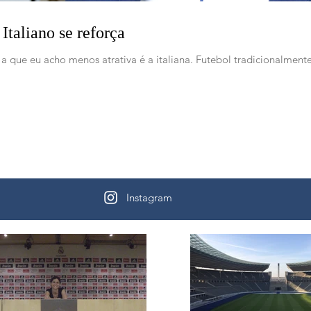
taliano se reforça
, a que eu acho menos atrativa é a italiana. Futebol tradicionalment
Instagram