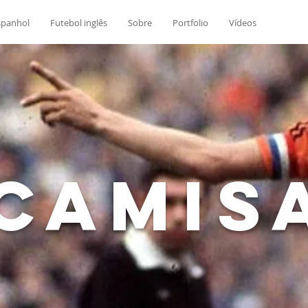
spanhol
Futebol inglês
Sobre
Portfolio
Vídeos
Camis