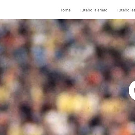
Home
Futebol alemão
Futebol e