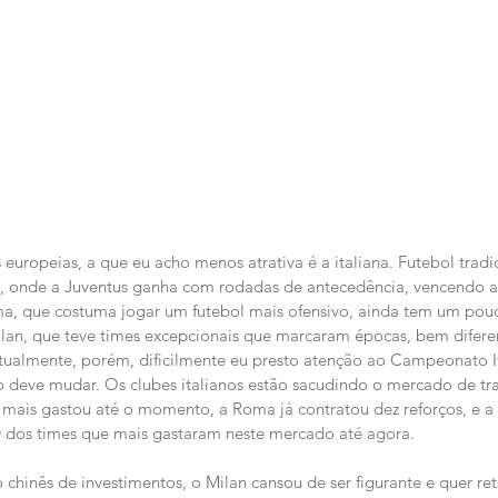
s europeias, a que eu acho menos atrativa é a italiana. Futebol trad
a, onde a Juventus ganha com rodadas de antecedência, vencendo a
oma, que costuma jogar um futebol mais ofensivo, ainda tem um po
lan, que teve times excepcionais que marcaram épocas, bem diferen
tualmente, porém, dificilmente eu presto atenção ao Campeonato It
 deve mudar. Os clubes italianos estão sacudindo o mercado de tra
ais gastou até o momento, a Roma já contratou dez reforços, e a J
0 dos times que mais gastaram neste mercado até agora.
hinês de investimentos, o Milan cansou de ser figurante e quer re