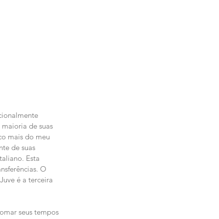
icionalmente 
 maioria de suas 
uco mais do meu 
te de suas 
aliano. Esta 
nsferências. O 
uve é a terceira 
tomar seus tempos 