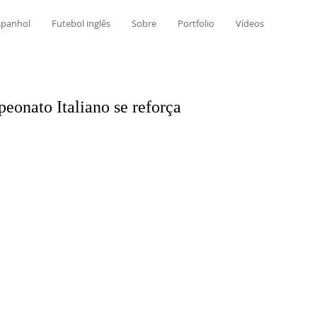
spanhol
Futebol inglês
Sobre
Portfolio
Vídeos
onato Italiano se reforça