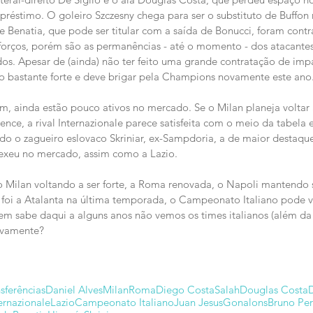
éstimo. O goleiro Szczesny chega para ser o substituto de Buffon
 Benatia, que pode ser titular com a saída de Bonucci, foram cont
eforços, porém são as permanências - até o momento - dos atacantes
os. Apesar de (ainda) não ter feito uma grande contratação de impa
o bastante forte e deve brigar pela Champions novamente este ano
, ainda estão pouco ativos no mercado. Se o Milan planeja voltar
ence, a rival Internazionale parece satisfeita com o meio da tabela 
endo o zagueiro eslovaco Skriniar, ex-Sampdoria, a de maior destaqu
xeu no mercado, assim como a Lazio. 
 Milan voltando a ser forte, a Roma renovada, o Napoli mantendo s
foi a Atalanta na última temporada, o Campeonato Italiano pode v
m sabe daqui a alguns anos não vemos os times italianos (além da 
ovamente?
sferências
Daniel Alves
Milan
Roma
Diego Costa
Salah
Douglas Costa
ernazionale
Lazio
Campeonato Italiano
Juan Jesus
Gonalons
Bruno Per