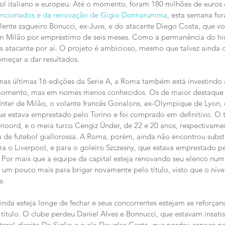
ol italiano e europeu. Até o momento, foram 180 milhões de euros 
encionados e da renovação de Gigio Donnarumma
, esta semana fo
ente zagueiro Bonucci, ex-Juve, e do atacante Diego Costa, que vol
em Milão por empréstimo de seis meses. Como a permanência do his
is atacante por aí. O projeto é ambicioso, mesmo que talvez ainda
meçar a dar resultados.
as últimas 16 edições da Serie A, a Roma também está investindo 
 momento, mas em nomes menos conhecidos. Os de maior destaque 
-Inter de Milão, o volante francês Gonalons, ex-Olympique de Lyon, e
que estava emprestado pelo Torino e foi comprado em definitivo. O
enoord, e o meia turco Cengiz Ünder, de 22 e 20 anos, respectivam
a de futebol giallorossa. A Roma, porém, ainda não encontrou substi
ra o Liverpool, e para o goleiro Szczesny, que estava emprestado pe
 Por mais que a equipe da capital esteja renovando seu elenco num
ir um pouco mais para brigar novamente pelo título, visto que o níve
a.
a esteja longe de fechar e seus concorrentes estejam se reforçand
 título. O clube perdeu Daniel Alves e Bonnucci, que estavam insatis
teral-direito De Siglio e o ala Douglas Costa, que perdeu espaço n