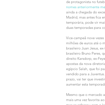
de protagonista no futeb
nomes anteriormente m
ainda a chegada do excel
Madrid, mas antes fica 
temporária, pode vir ma
duas temporadas para co
Vice-campeã nove vezes n
milhões de euros até o
brasileiro Juan Jesus, ex
brasileiro Bruno Peres, 
direito Karsdorp, ex-Fey
apostas da nova diretori
egípcio Salah, que foi pa
vendido para a Juventus.
prazo, vai ter que invest
aumentar esta temporad
Mesmo que o mercado aind
mais uma vez favorita ao
mas se reforçou com o la