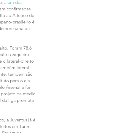
e, 
além dos 
ram confirmadas 
ta ao Atlético de 
pano-brasileiro é 
 demore uma ou 
alto. Foram 78,6 
são o zagueiro 
 o lateral-direito 
 também lateral-
ente, também são 
tuto para o ala 
lo Arsenal e foi 
 projeto de médio 
l da liga promete 
o, a Juventus já é 
feitos em Turim, 
o Bayern de 