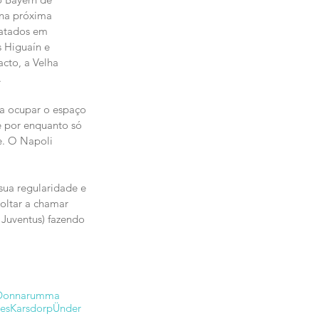
 na próxima 
ratados em 
 Higuaín e 
cto, a Velha 
.
 a ocupar o espaço 
e por enquanto só 
e. O Napoli 
ua regularidade e 
oltar a chamar 
Juventus) fazendo 
Donnarumma
es
Karsdorp
Ünder