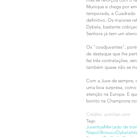
Munique e chega por empr
temporada, e Cuadrado e
definitivo. Os maiores r
Dybala, bastante cobiçad
Senhora já tem um elenc
Os "coadjuvantes", porém
de destaque que lhe pert
fez três contratações, s
também quase não se me
Com a Juve de sempre, o
uma boa surpresa, como 
atenção na Europa. E que
bonito na Champions n
Crédito: acmilan.com
Tags:
Juventus
Mercado de tran
Napoli
Bonucci
Dybala
Int