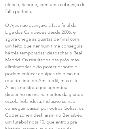
elenco, Schone, com uma cobrança de 
falta perfeita.
O Ajax não avançava à fase final da 
Liga dos Campeões desde 2006, e 
agora chega às quartas de final com 
um feito que nenhum time conseguia 
há três temporadas: despachar o Real 
Madrid. Os resultados das próximas 
eliminatórias e do posterior sorteio 
podem colocar equipes de peso na 
rota do time de Amsterdã, mas este 
Ajax já mostrou que aprendeu 
direitinho os ensinamentos da grande 
escola holandesa. Inclusive se não 
conseguir passar por outros Golias, os 
Godenzonen desfilaram no Bernabéu 
um futebol nota 10, que entrou pra 
história, mesmo que os livros de 