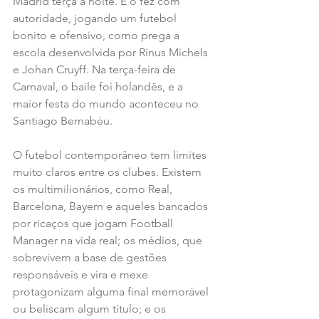
Madrid terça à noite. E o fez com 
autoridade, jogando um futebol 
bonito e ofensivo, como prega a 
escola desenvolvida por Rinus Michels 
e Johan Cruyff. Na terça-feira de 
Carnaval, o baile foi holandês, e a 
maior festa do mundo aconteceu no 
Santiago Bernabéu.
O futebol contemporâneo tem limites 
muito claros entre os clubes. Existem 
os multimilionários, como Real, 
Barcelona, Bayern e aqueles bancados 
por ricaços que jogam Football 
Manager na vida real; os médios, que 
sobrevivem a base de gestões 
responsáveis e vira e mexe 
protagonizam alguma final memorável 
ou beliscam algum título; e os 