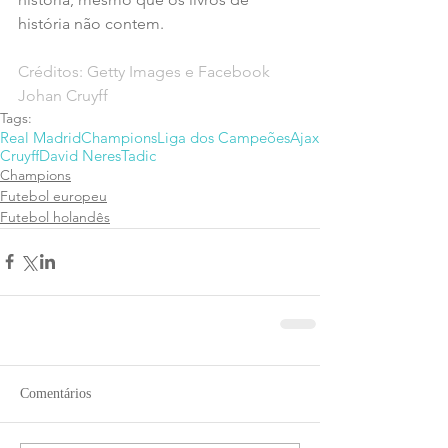
história não contem.
Créditos: Getty Images e Facebook 
Johan Cruyff
Tags:
Real Madrid
Champions
Liga dos Campeões
Ajax
Cruyff
David Neres
Tadic
Champions
Futebol europeu
Futebol holandês
Comentários