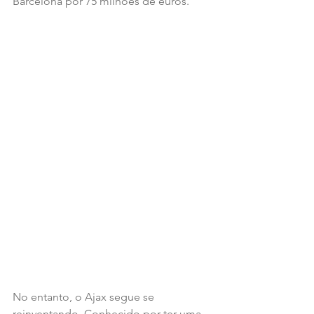
Barcelona por 75 milhões de euros.
No entanto, o Ajax segue se 
reinventando. Conhecido por ter uma 