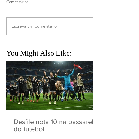
Comentários
Escreva um comentário
You Might Also Like:
Desfile nota 10 na passarela
do futebol