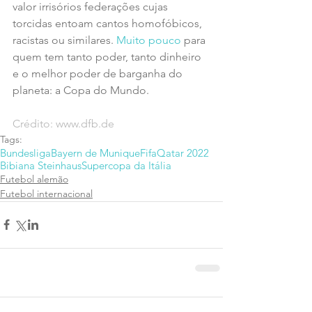
valor irrisórios federações cujas 
torcidas entoam cantos homofóbicos, 
racistas ou similares. 
Muito pouco
 para 
quem tem tanto poder, tanto dinheiro 
e o melhor poder de barganha do 
planeta: a Copa do Mundo.
Crédito: www.dfb.de
Tags:
Bundesliga
Bayern de Munique
Fifa
Qatar 2022
Bibiana Steinhaus
Supercopa da Itália
Futebol alemão
Futebol internacional