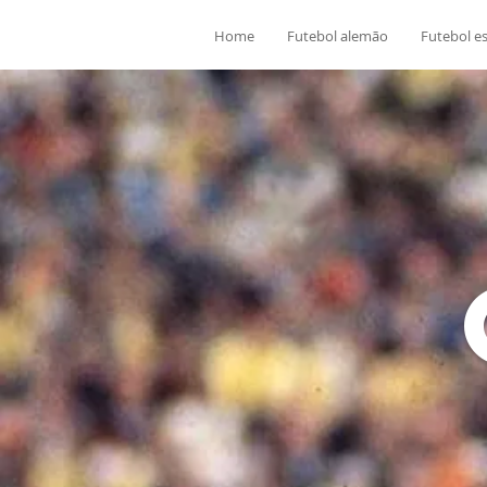
Home
Futebol alemão
Futebol e