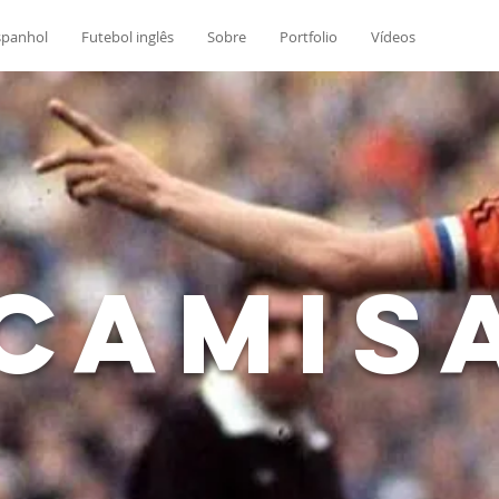
spanhol
Futebol inglês
Sobre
Portfolio
Vídeos
Camis