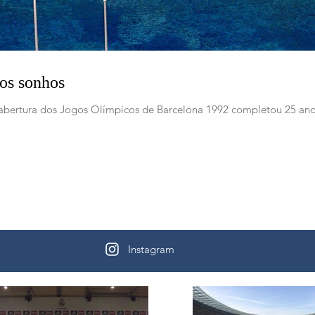
dos sonhos
 a abertura dos Jogos Olímpicos de Barcelona 1992 completou 25 ano
Instagram