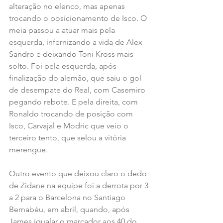
alteração no elenco, mas apenas 
trocando o posicionamento de Isco. O 
meia passou a atuar mais pela 
esquerda, infernizando a vida de Alex 
Sandro e deixando Toni Kross mais 
solto. Foi pela esquerda, após 
finalização do alemão, que saiu o gol 
de desempate do Real, com Casemiro 
pegando rebote. E pela direita, com 
Ronaldo trocando de posição com 
Isco, Carvajal e Modric que veio o 
terceiro tento, que selou a vitória 
merengue.
Outro evento que deixou claro o dedo 
de Zidane na equipe foi a derrota por 3 
a 2 para o Barcelona no Santiago 
Bernabéu, em abril, quando, após 
James igualar o marcador aos 40 do 