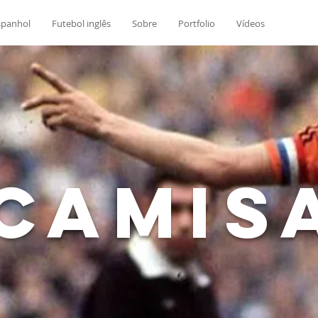
spanhol
Futebol inglês
Sobre
Portfolio
Vídeos
Camis