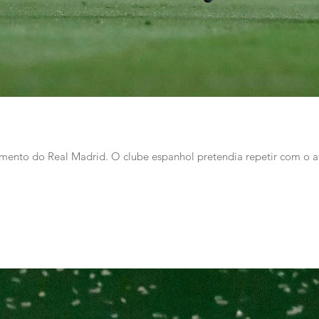
stimento do Real Madrid. O clube espanhol pretendia repetir com o a