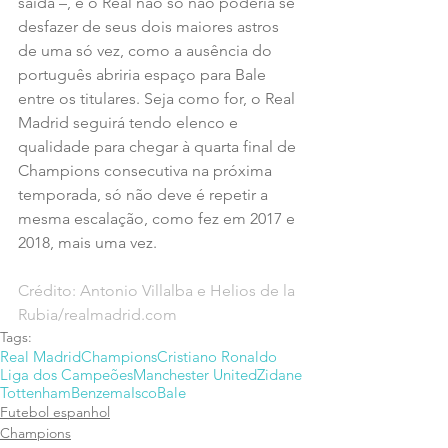
saída –, e o Real não só não poderia se 
desfazer de seus dois maiores astros 
de uma só vez, como a ausência do 
português abriria espaço para Bale 
entre os titulares. Seja como for, o Real 
Madrid seguirá tendo elenco e 
qualidade para chegar à quarta final de 
Champions consecutiva na próxima 
temporada, só não deve é repetir a 
mesma escalação, como fez em 2017 e 
2018, mais uma vez.
Crédito: Antonio Villalba e Helios de la 
Rubia/realmadrid.com
Tags:
Real Madrid
Champions
Cristiano Ronaldo
Liga dos Campeões
Manchester United
Zidane
Tottenham
Benzema
Isco
Bale
Futebol espanhol
Champions