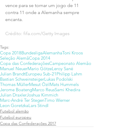
vence para se tornar um jogo de 11 
contra 11 onde a Alemanha sempre 
encanta.
Crédito: fifa.com/Getty Images
Tags:
Copa 2018
Bundesliga
Alemanha
Toni Kroos
Seleção Alemã
Copa 2014
Copa das Confederações
Campeonato Alemão
Manuel Neuer
Mario Götze
Leroy Sané
Julian Brandt
Europeu Sub-21
Philipp Lahm
Bastian Schweinsteiger
Lukas Podolski
Thomas Müller
Mesut Özil
Mats Hummels
Jerome Boateng
Marco Reus
Sami Khedira
Julian Draxler
Joshua Kimmich
Marc-André Ter Stegen
Timo Werner
Leon Goretzka
Lars Stindl
Futebol alemão
Futebol europeu
Copa das Confederações 2017