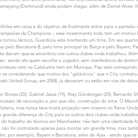
bameyang (Dortmund) ainda podem chegar, além de Daniel Alves, li
lhões em caixa e do objetivo de finalmente entrar para o panteão 
campeões da Champions -, esse investimento todo tem um motivo b
se tornou técnico, Guardiola está montando um time. Em seu quart
sar pelo Barcelona B, pelo time principal do Barça e pelo Bayern, P
nte das em que se encontrou nos outros clubes onde trabalhou. Além 
es - sendo ele quem escolhe o jogador, sem interferência da diretori
aconteceu nem na Catalunha nem em Munique, Pep está começando 
m se considerando que muitos dos "galácticos" que o City contrato
abi United Group, em 2008, já deixaram ou estão em vias de deixar
n Stones (20), Gabriel Jesus (19), Ilkay Gündongan (25), Bernardo Si
processo de renovação e, por que não, construção do time. O Manch
nglaterra, mas nunca teve muita projeção nem mesmo no Reino Unido
ra grande diferença do City para os outros dois clubes onde trabalh
l do trabalho do técnico em Manchester: não tem uma identidade f
p não foi contratado apenas para montar um grande time, mas tamb
têm, por exemplo, Bayern e Barcelona, além do Ajax - sendo que os 