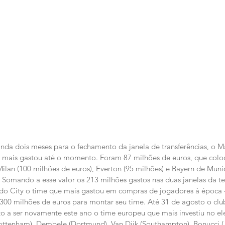
nda dois meses para o fechamento da janela de transferências, o Ma
 mais gastou até o momento. Foram 87 milhões de euros, que colo
Milan (100 milhões de euros), Everton (95 milhões) e Bayern de Muni
as. Somando a esse valor os 213 milhões gastos nas duas janelas da 
 do City o time que mais gastou em compras de jogadores à época 
300 milhões de euros para montar seu time. Até 31 de agosto o clu
o a ser novamente este ano o time europeu que mais investiu no e
ottenham), Dembele (Dortmund), Van Dijk (Southampton), Bonucci (J