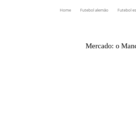
Home
Futebol alemão
Futebol e
Mercado: o Manc