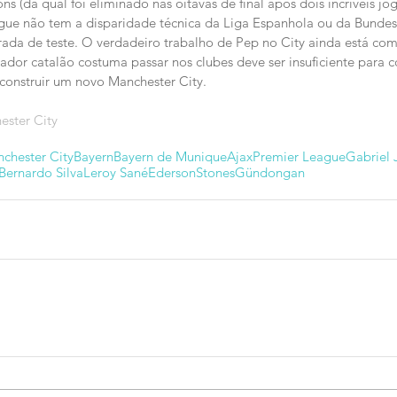
s (da qual foi eliminado nas oitavas de final após dois incríveis jo
gue não tem a disparidade técnica da Liga Espanhola ou da Bundes
ada de teste. O verdadeiro trabalho de Pep no City ainda está co
dor catalão costuma passar nos clubes deve ser insuficiente para c
 construir um novo Manchester City.
ester City
chester City
Bayern
Bayern de Munique
Ajax
Premier League
Gabriel 
Bernardo Silva
Leroy Sané
Ederson
Stones
Gündongan