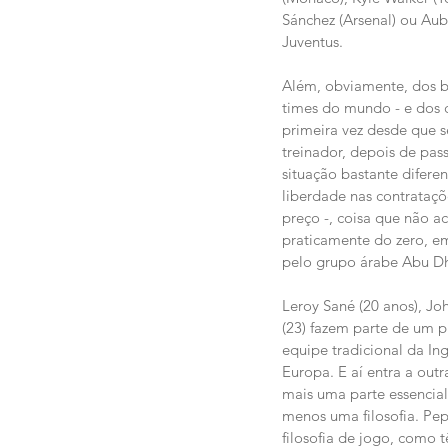
Sánchez (Arsenal) ou Au
Juventus.
Além, obviamente, dos bi
times do mundo - e dos 
primeira vez desde que 
treinador, depois de pas
situação bastante difere
liberdade nas contrataçõ
preço -, coisa que não 
praticamente do zero, e
pelo grupo árabe Abu Dh
Leroy Sané (20 anos), Joh
(23) fazem parte de um 
equipe tradicional da I
Europa. E aí entra a out
mais uma parte essencia
menos uma filosofia. Pe
filosofia de jogo, como 