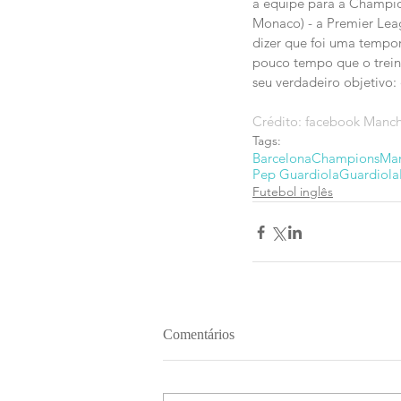
a equipe para a Champion
Monaco) - a Premier Lea
dizer que foi uma tempor
pouco tempo que o treina
seu verdadeiro objetivo:
Crédito: facebook Manch
Tags:
Barcelona
Champions
Man
Pep Guardiola
Guardiola
Futebol inglês
Comentários