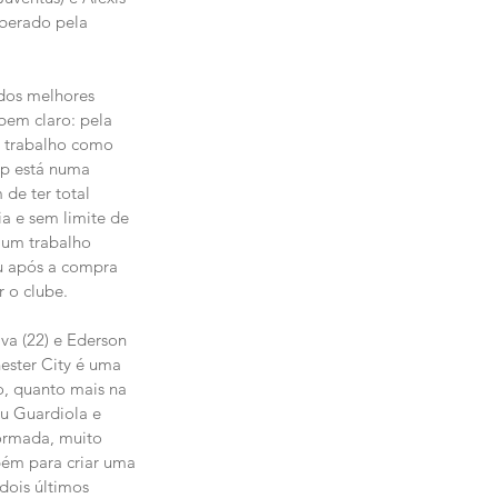
berado pela 
dos melhores 
em claro: pela 
o trabalho como 
ep está numa 
de ter total 
a e sem limite de 
um trabalho 
u após a compra 
 o clube.
lva (22) e Ederson 
ester City é uma 
, quanto mais na 
ou Guardiola e 
ormada, muito 
ém para criar uma 
dois últimos 