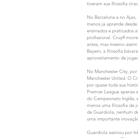
tiveram sua filosofia cri
No Barcelona e no Ajax, 
menos já aprende desde c
ensinados e praticados a
profissional. Cruyff mor
antes, mas mesmo assim 
Bayern, a filosofia báva
aproveitamento de jogad
No Manchester City, por 
Manchester United. O Cit
por quase toda sua histó
Premier League apenas em
do Campeonato Inglês, e
menos uma filosofia de j
de Guardiola, nenhum de
uma importante inovação
Guardiola assinou por trê