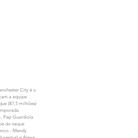
nchester City é o 
cam a equipe 
que (87,5 milhões) 
temporada 
-, Pep Guardiola 
be do xeque 
lenco - Mendy 
uventus) e Alexis 