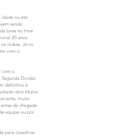
 idade ou até 
eguem sendo 
 da base no time 
ional 20 anos 
os clubes. Já no 
mbém com o 
l com o 
a Segunda Divisão 
m definitivo à 
stado dois títulos 
arcante, muito 
s antes da chegada 
de equipe ou por 
 para classificar 