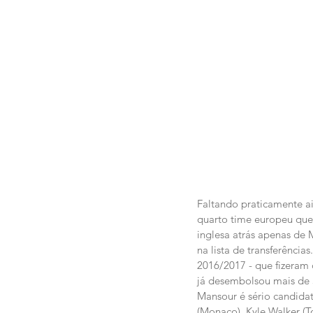
Faltando praticamente ai
quarto time europeu que
inglesa atrás apenas de 
na lista de transferênci
2016/2017 - que fizeram
já desembolsou mais de 
Mansour é sério candidat
(Monaco), Kyle Walker (T