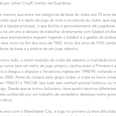
ada por Johan Cruyff, mentor de Guardiola.
o menino que entra nas categorias de base do clube aos 10 anos de
edo qual é o estilo de jogo do time e os valores do clube, que s
té a equipe principal, o que facilita o aproveitamento de jogadores
reu há um ano e deixara de trabalhar diretamente com futebol profiss
seus ensinamentos seguem regendo o futebol e a gestão de ambos 
ra teve início no fim dos anos de 1960, início dos anos de 1970, ta
ores da base e a prática de um jogo ofensivo.
outro lado, a maior tradição do clube diz respeito à rivalidade loca
y nunca teve um estilo de jogo próprio, oscilou entre a Primeira e 
ria e chegou a disputar a Terceirona inglesa em 1998/99, voltando e
 2002. Antes da compra pelo grupo árabe, o clube só havia conqui
m 1936/37 e 1967/68. Isso tudo sem nenhum plantel histórico ou m
ogo. Desde que se tornou bilionário, teve quatro técnicos diferente
les conhecido por um trabalho de verdadeiro destaque numa gran
 tática.
s anos com o Manchester City, e logo no primeiro já teve dificuldade