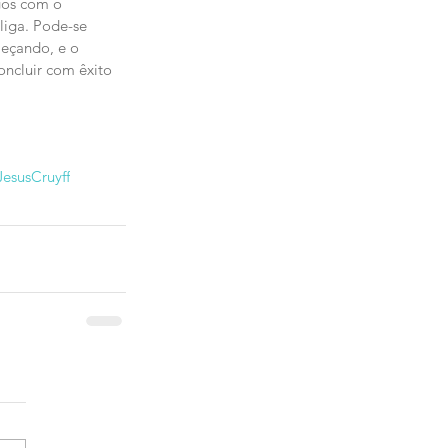
gos com o 
liga. Pode-se 
meçando, e o 
oncluir com êxito 
Jesus
Cruyff