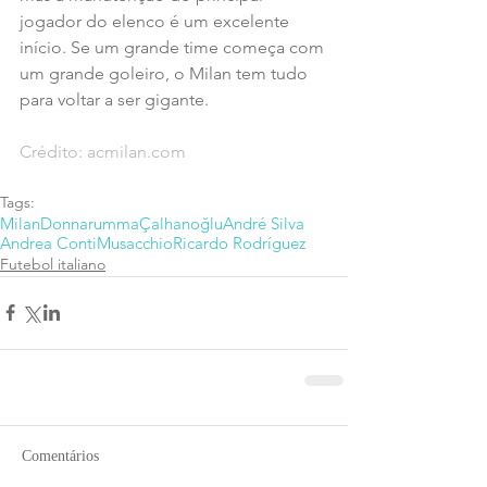
jogador do elenco é um excelente 
início. Se um grande time começa com 
um grande goleiro, o Milan tem tudo 
para voltar a ser gigante.
Crédito: acmilan.com
Tags:
Milan
Donnarumma
Çalhanoğlu
André Silva
Andrea Conti
Musacchio
Ricardo Rodríguez
Futebol italiano
Comentários