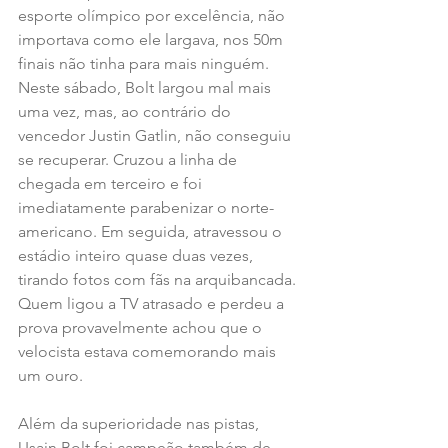
esporte olímpico por excelência, não 
importava como ele largava, nos 50m 
finais não tinha para mais ninguém. 
Neste sábado, Bolt largou mal mais 
uma vez, mas, ao contrário do 
vencedor Justin Gatlin, não conseguiu 
se recuperar. Cruzou a linha de 
chegada em terceiro e foi 
imediatamente parabenizar o norte-
americano. Em seguida, atravessou o 
estádio inteiro quase duas vezes, 
tirando fotos com fãs na arquibancada. 
Quem ligou a TV atrasado e perdeu a 
prova provavelmente achou que o 
velocista estava comemorando mais 
um ouro.
Além da superioridade nas pistas, 
Usain Bolt foi campeão também de 