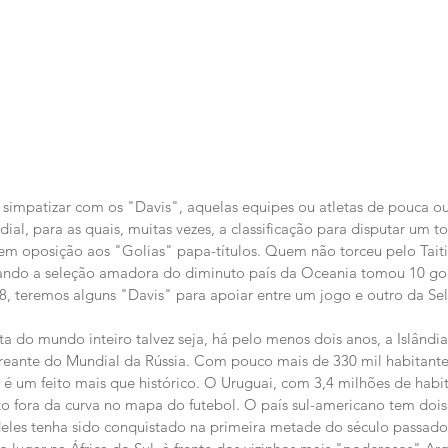
l simpatizar com os "Davis", aquelas equipes ou atletas de pouca 
al, para as quais, muitas vezes, a classificação para disputar um to
 em oposição aos "Golias" papa-títulos. Quem não torceu pelo Tait
ando a seleção amadora do diminuto país da Oceania tomou 10 gol
 teremos alguns "Davis" para apoiar entre um jogo e outro da Sele
a do mundo inteiro talvez seja, há pelo menos dois anos, a Islândia
reante do Mundial da Rússia. Com pouco mais de 330 mil habitantes, 
a é um feito mais que histórico. O Uruguai, com 3,4 milhões de habi
fora da curva no mapa do futebol. O país sul-americano tem dois 
eles tenha sido conquistado na primeira metade do século passado