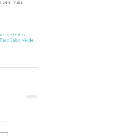
am bem mais 
aís de Gales
 Faso
Cabo Verde