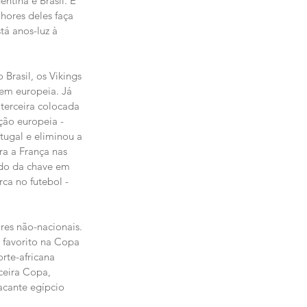
ntina e Brasil. É 
hores deles faça 
tá anos-luz à 
Brasil, os Vikings 
em europeia. Já 
terceira colocada 
ão europeia - 
tugal e eliminou a 
ra a França nas 
ndo da chave em 
ca no futebol - 
res não-nacionais. 
 favorito na Copa 
rte-africana 
ceira Copa, 
acante egípcio 