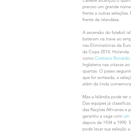
Celeste alcançou o quarto
preciso um grande número
frente a outras seleções.
frente da islandesa.
A ascensão do futebol is
bateram na trave ao emp
nas Eliminatórias da Eur
da Copa 2014, Holanda. 
como 
Cristiano Ronaldo
Inglaterra nas oitavas a
quartas. O passo seguin
que for sorteada, a sele
além da linda comemoraç
Mas a Islândia pode ter 
Das equipes já classific
das Nações Africanas e p
garantiu a vaga com 
um 
depois de 1934 e 1990. S
pode levar sua seleção a