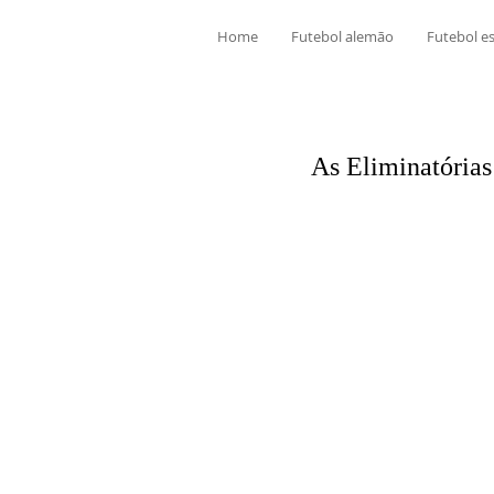
Home
Futebol alemão
Futebol e
As Eliminatórias