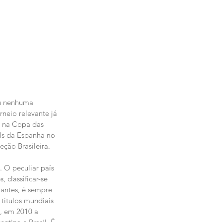
ou nenhuma 
rneio relevante já 
i na Copa das 
s da Espanha no 
ção Brasileira.
. O peculiar país 
classificar-se 
tantes, é sempre 
títulos mundiais 
, em 2010 a 