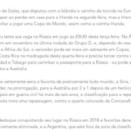
s de Gales, que disputou com a Islândia o carinho da torcida na Eur
ar ao perder em casa para a Irlanda na segunda-feira, mas a Irlan
ltar a jogar uma Copa do Mundo, assim como a vizinha Irlanda. 
u tenta sua vaga na Rússia em jogo às 20h30 desta terça-feira. Na Áf
am em novembro na última rodada do Grupo D, e, dependo do resu
 e África do Sul, o vencedor pode ser mais um estreante em Copas,
osta Rica na madrugada desta quarta-feira e precisa torcer contra 
idad e Tobago para carimbar o passaporte para a Rússia - ou pode a
a a Austrália.
e certamente seria a favorita de praticamente todo mundo, a Síria, 
r, na prorrogação, para a Austrália por 2 a 1 depois de um herói
aís em guerra civil há mais de seis anos, a classificação para a rep
sputa mais uma repescagem, contra o quarto colocado da Concacaf) 
staque conquistando seu lugar na Rússia em 2018 e favoritas dec
icamente eliminada, e a Argentina, que está fora da zona de classif