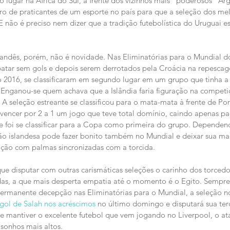
 lugar na África do Sul, à frente dos vizinhos mais "poderosos" Arge
 de praticantes de um esporte no país para que a seleção dos mel
 E não é preciso nem dizer que a tradição futebolística do Uruguai es
landês, porém, não é novidade. Nas Eliminatórias para o Mundial do 
atar sem gols e depois serem derrotados pela Croácia na repescag
o 2016, se classificaram em segundo lugar em um grupo que tinha a 
Enganou-se quem achava que a Islândia faria figuração na competiç
. A seleção estreante se classificou para o mata-mata à frente de Por
o vencer por 2 a 1 um jogo que teve total domínio, caindo apenas pa
te foi se classificar para a Copa como primeira do grupo. Depende
ção islandesa pode fazer bonito também no Mundial e deixar sua mar
ão com palmas sincronizadas com a torcida.
que disputar com outras carismáticas seleções o carinho dos torcedo
adas, a que mais desperta empatia até o momento é o Egito. Sempre
ermanente decepção nas Eliminatórias para o Mundial, a seleção no
gol de Salah nos acréscimos
 no último domingo e disputará sua ter
e mantiver o excelente futebol que vem jogando no Liverpool, o at
 sonhos mais altos.