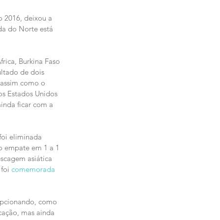
o 2016, deixou a 
da do Norte está 
rica, Burkina Faso 
ltado de dois 
 assim como o 
os Estados Unidos 
inda ficar com a 
foi eliminada 
co empate em 1 a 1 
escagem asiática 
foi 
comemorada 
epcionando, como 
icação, mas ainda 