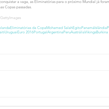
onquistar a vaga, as Eliminatórias para o próximo Mundial já for
as Copas passadas.
/GettyImages
olanda
Eliminatórias da Copa
Mohamed Salah
Egito
Panamá
Islândia
P
aiti
Uruguai
Euro 2016
Portugal
Argentina
Peru
Austrália
Vikings
Burkina