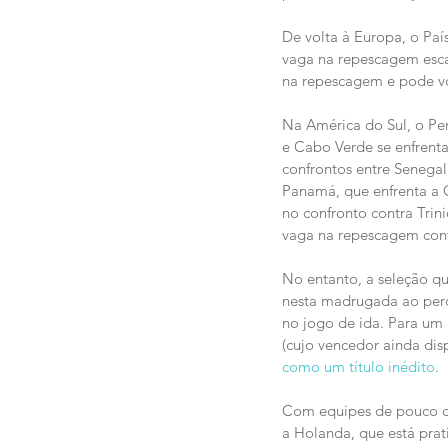
De volta à Europa, o Paí
vaga na repescagem escap
na repescagem e pode vo
Na América do Sul, o Per
e Cabo Verde se enfrent
confrontos entre Senegal
Panamá, que enfrenta a C
no confronto contra Trin
vaga na repescagem contr
No entanto, a seleção qu
nesta madrugada ao perde
no jogo de ida. Para um p
(cujo vencedor ainda di
como um título inédito
.
Com equipes de pouco de
a Holanda, que está prat