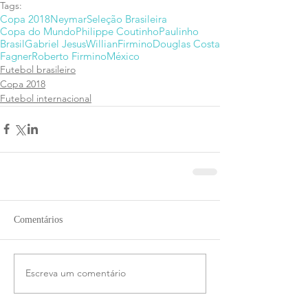
Tags:
Copa 2018
Neymar
Seleção Brasileira
Copa do Mundo
Philippe Coutinho
Paulinho
Brasil
Gabriel Jesus
Willian
Firmino
Douglas Costa
Fagner
Roberto Firmino
México
Futebol brasileiro
Copa 2018
Futebol internacional
Comentários
Escreva um comentário