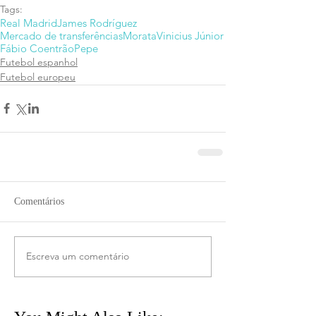
Tags:
Real Madrid
James Rodríguez
Mercado de transferências
Morata
Vinicius Júnior
Fábio Coentrão
Pepe
Futebol espanhol
Futebol europeu
Comentários
Escreva um comentário