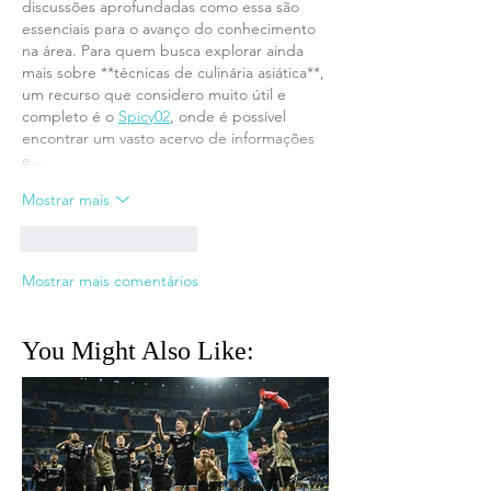
discussões aprofundadas como essa são 
essenciais para o avanço do conhecimento 
na área. Para quem busca explorar ainda 
mais sobre **técnicas de culinária asiática**, 
um recurso que considero muito útil e 
completo é o 
Spicy02
, onde é possível 
encontrar um vasto acervo de informações 
e…
Mostrar mais
Curtir
Responder
Mostrar mais comentários
You Might Also Like: