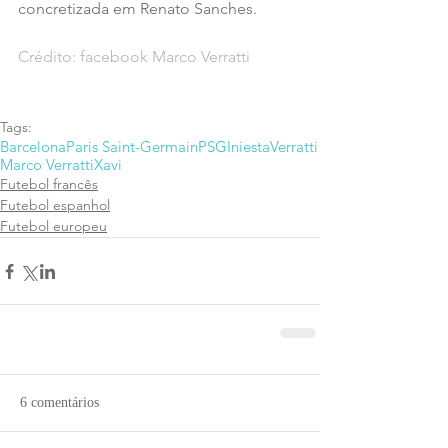
concretizada em Renato Sanches.
Crédito: facebook Marco Verratti
Tags:
Barcelona
Paris Saint-Germain
PSG
Iniesta
Verratti
Marco Verratti
Xavi
Futebol francês
Futebol espanhol
Futebol europeu
6 comentários